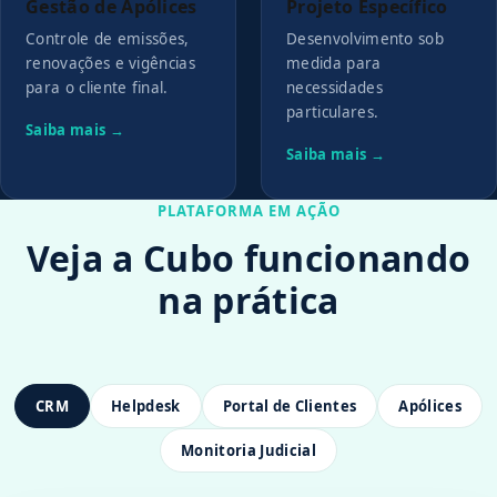
Gestão de Apólices
Projeto Específico
Controle de emissões,
Desenvolvimento sob
renovações e vigências
medida para
para o cliente final.
necessidades
particulares.
Saiba mais →
Saiba mais →
PLATAFORMA EM AÇÃO
Veja a Cubo funcionando
na prática
CRM
Helpdesk
Portal de Clientes
Apólices
Monitoria Judicial