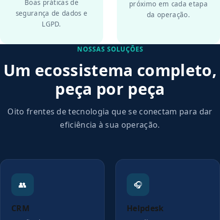
Boas práticas de
próximo em cada etapa
segurança de dados e
da operação.
LGPD.
NOSSAS SOLUÇÕES
Um ecossistema completo,
peça por peça
Oito frentes de tecnologia que se conectam para dar
eficiência à sua operação.
👥
🎧
CRM
Helpdesk