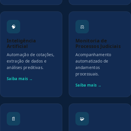
🧠
⚖️
Inteligência
Monitoria de
Artificial
Processos Judiciais
Automação de cotações,
Acompanhamento
extração de dados e
automatizado de
análises preditivas.
andamentos
processuais.
Saiba mais →
Saiba mais →
📄
🧩